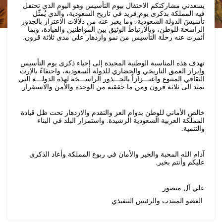
يسعدني مشاركتكم الاحتفال بيوم التأسيس وهو اليوم الذي تحتفل
فيه المملكة بذكرى يوم ٍفريد في تاريخ السعودية، والذي يُمثّل
تأسيسَ الدولة السعودية، وما يعبر عنه من دلالات الاعتزاز بالجذور
الراسخة للوطن، وبالارتباط الوثيق بين المواطنين والقيادة، وبما
أثمرت عنه رحلة التأسيس من نمو وازدهار على مدى ثلاثة قرون.
تهدف هذه المناسبة الوطنية المجيدة إلى إحياء ذكرى يوم التأسيس
وإبراز العمق التاريخي والحضاري للدولة السعودية، واحتفاءً بالإرث
الثقافي المتنوع واعتـــزازاً بالجـــذور الراســـخة لهذه الدولـــة التي
تمتد الى ثلاثة قرون ومن ما حققته من الوحدة والأمن والاستقرار.
خالص الأماني للوطن بدوام العز والتقدم والازدهار تحت ظل قيادة
المملكة العربية السعودية الرشيدة. واستمرار البلد في البناء
والتنمية.
آدام الله المحبة والخير والأمان في ربوع المملكة وأعاد الذكرى
عليكم وأنتم بخير.
علي آل منصور
العضو المنتدب والرئيس التنفيذي