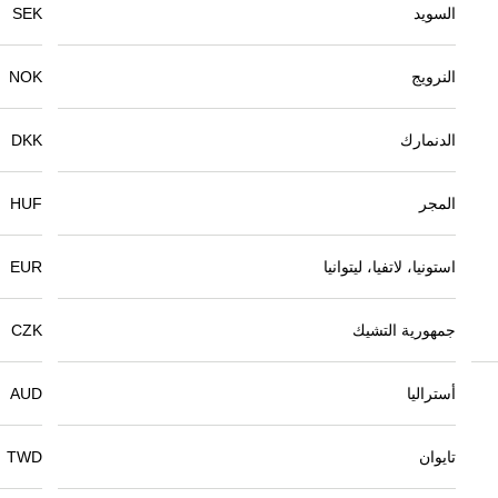
السويد
SEK
النرويج
NOK
الدنمارك
DKK
المجر
HUF
استونيا، لاتفيا، ليتوانيا
EUR
جمهورية التشيك
CZK
أستراليا
AUD
تايوان
TWD