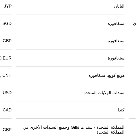
اليابان
JYP
ئ
سنغافورة
SGD
سنغافورة
GBP
سنغافورة
D EUR
هونغ كونغ، سنغافورة
, CNH
سندات الولايات المتحدة
USD
كندا
CAD
المملكة المتحدة - سندات Gilts وجميع السندات الأخرى في
GBP
المملكة المتحدة