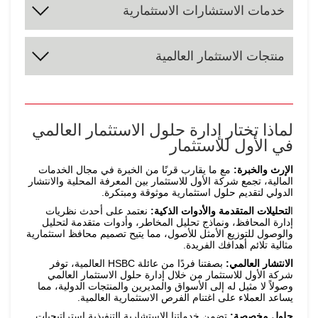
يقوم فريقنا بتصميم محافظ استثمارية مخصصة بعناية،
خدمات الاستشارات الاستثمارية
تستثمر في الأسهم والأدوات المالية ذات الدخل الدوري،
التوزيع الاستراتيجي والتكتيكي للأصول لتحقيق التنويع
الأمثل.
والعقارات، والملكية الخاصة، والاستثمارات البديلة الأخرى.
تُصمم هذه المحافظ لتحقيق توازن مثالي بين المخاطر
اختيار مدراء الاستثمار الأمثل وتنفيذ العناية الواجبة عبر
والعوائد، بما يضمن نموًا مستدامًا.
من خلال استراتيجيات مدعومة بالبيانات والتحليلات، نٌقدم
منتجات الاستثمار العالمية
علاقات عالمية وأدوات تحليل متقدمة.
النصيحة عملاءنا عبر جميع مراحل تخصيص الأصول وتحسين
المحافظ الاستثمارية. سواء كنت تبحث عن تعديلات
إجراء تقييمات دورية للمحافظ الاستثمارية بشفافية
استراتيجية أو تقييمات تفصيلية، تقدم إدارة حلول الاستثمار
تامة.
العالمي رؤى عملية قابلة للتنفيذ.
نوفر لك وصولًا إلى مجموعة متنوعة من الصناديق الاستثمارية
والاستراتيجيات المتخصصة والاستثمارات البديلة. تستفيد هذه
المنتجات من خبرات مديري الاستثمار العالميين الرائدين، مما
يضمن تنويعًا حقيقيًا وتحقيق عوائد متفوقة معدلة حسب
لماذا تختار إدارة حلول الاستثمار العالمي
المخاطر.
في الأول للاستثمار
الإرث والخبرة:
مع ما يقارب قرنًا من الخبرة في مجال الخدمات
المالية، تجمع شركة الأول للاستثمار بين المعرفة المحلية والانتشار
الدولي لتقديم حلول استثمارية موثوقة ومبتكرة.
ا
لتحليلات المتقدمة والأدوات الذكية:
نعتمد على أحدث نظريات
إدارة المحافظ، ونماذج تحليل المخاطر، وأدوات متقدمة لتحليل
والوصول للتوزيع الأمثل للأصول، مما يتيح تصميم محافظ استثمارية
مثالية تلائم أهدافك الفريدة.
الانتشار العالمي:
بصفتنا فردًا من عائلة HSBC العالمية، توفر
شركة الأول للاستثمار من خلال إدارة حلول الاستثمار العالمي
وصولاً لا مثيل له إلى الأسواق والمديرين والمنتجات الدولية، مما
يساعد العملاء على اغتنام الفرص الاستثمارية العالمية.
حلول مخصصة:
تضمن خدماتنا الاستشارية التنفيذية استراتيجيات