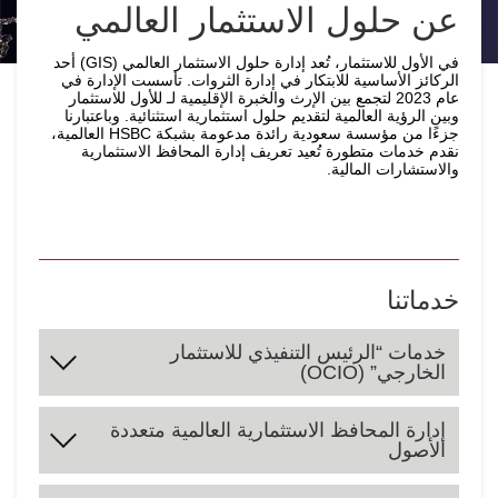
عن حلول الاستثمار العالمي
في الأول للاستثمار، تُعد إدارة حلول الاستثمار العالمي (GIS) أحد
الركائز الأساسية للابتكار في إدارة الثروات. تأسست الإدارة في
عام 2023 لتجمع بين الإرث والخبرة الإقليمية لـ للأول للاستثمار
وبين الرؤية العالمية لتقديم حلول استثمارية استثنائية. وباعتبارنا
جزءًا من مؤسسة سعودية رائدة مدعومة بشبكة HSBC العالمية،
نقدم خدمات متطورة تُعيد تعريف إدارة المحافظ الاستثمارية
والاستشارات المالية.
خدماتنا
خدمات “الرئيس التنفيذي للاستثمار
الخارجي” (OCIO)
نوفّر حلولًا متكاملة لإدارة المحافظ الاستثمارية مصممة
إدارة المحافظ الاستثمارية العالمية متعددة
خصيصًا لتلبية احتياجاتك:
الأصول
إعداد سياسيات الاستثمار (IPS) بما يتوافق مع أهدافك.