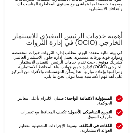
مصممة خصيصًا بما يتماشى مع مستوى المخاطرة المناسب لك
وأهدافك الاستثمارية.
أهمية خدمات الرئيس التنفيذي للاستثمار
الخارجي (OCIO) في إدارة الثروات
في بيئة مالية معقدة اليوم، تتطلب إدارة الثروات خبرات متخصصة
وموارد قوية ورقابة مستمرة. تعمل إدارة حلول الاستثمار العالمي
كشريك موثوق، حيث تقدم خدمات الرئيس التنفيذي للاستثمار
الخارجي (OCIO) لإدارة جميع جوانب بناء المحافظ الاستثمارية
ومراقبتها وإعادة توازنها. هذا يمكّن المؤسسات والأفراد من التركيز
على أهدافهم الأساسية بينما نتولى نحن ما يلي:
المسؤولية الائتمانية الواجبة:
ضمان الالتزام بأعلى معايير
الحوكمة.
التوزيع الديناميكي للأصول:
تكييف المحافظ مع تغييرات
ظروف السوق.
الكفاءة في التكلفة:
تبسيط الإجراءات التشغيلية لتعظيم
العوائد الاستثمارية.