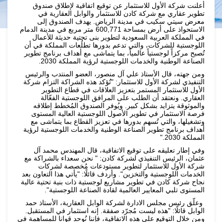
أعلنت شركة الأول للاستثمار عن توقيع اتفاقية لإطلاق صندوق
تطوير عقاري مع شركة كادن للاستثمار والوابل العقارية في
معرض سيتي سكيب في مدينة الرياض. يهدف الصندوق إلى
الاستحواذ على أرض بمساحة 600,771 متر مربع في مدينة الدمام
في المملكة العربية السعودية لتطوير بنى تحتية حديثة للأعمال
اللوجستية للشركات، والتي تدعم بدورها تطلُعات المملكة في أن
تُصبح مركزاً لوجستياً عالمياً، بما يتماشى مع أهداف برنامج تطوير
الصناعة الوطنية والخدمات اللوجستية لرؤية المملكة 2030.
ومن جهته، قال الأستاذ علي آل منصور، العضو المنتدب والرئيس
التنفيذي لشركة الأول للاستثمار: "تُؤكد هذه الشراكة التزام شركة
الأول للاستثمار المستمر بتعزيز العلاقات في قطاع التطوير
العقاري. ونعتقد أن الطلب على المرافق اللوجستية الفعّالة
والموثوقة يتزايد بشكل كبير. ويُوفر الصندوق المُخطط إطلاقه
فرصة الاستثمار في تطوير الأصول اللوجستية العالية المستوى
وتشغيلها، والتي تُسهم بدورها في تعزيز القطاع بما يتماشى مع
أهداف برنامج تطوير الصناعة الوطنية والخدمات اللوجستية لرؤية
المملكة 2030."
وفي إطار تعليقه على توقيع الاتفاقية، قال المهندس محمد آل
عثمان، الرئيس التنفيذي لشركة كادن: " نحن سعداء بالشراكة مع
شركة الأول للاستثمار لتطوير مستودعات مُخصصة لشركات
الخدمات اللوجستية والتخزين". وأردف قائلًا: "يأتي هذا التعاون بعد
نجاح شركة كادن في تطوير مشاريع لوجستية ذات بنية تحتية عالية
المستوى تلبي المعايير العالمية لقادة الصناعة اللوجستية".
وعلّق رئيس مجلس الادارة لشركة الوابل العقارية، الأستاذ حمد
الوابل قائلًا: "هذه ليست مُجرّد صفقة. إنه استثمار في المستقبل.
ومن خلال التوقيع على هذه الاتفاقية، فإننا نُوحد قوانا للمساهمة في