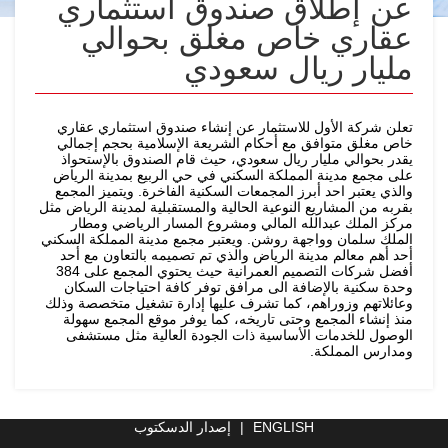
عن إطلاق صندوق استثماري
عقاري خاص مغلق بحوالي
مليار ريال سعودي
تعلن شركة الأول للاستثمار عن إنشاء صندوق استثماري عقاري
خاص مغلق متوافق مع أحكام الشريعة الإسلامية بحجم إجمالي
يقدر بحوالي مليار ريال سعودي، حيث قام الصندوق بالإستحواذ
على مجمع مدينة المملكة السكني في حي الربيع بمدينة الرياض
والذي يعتبر احد أبرز المجمعات السكنية الفاخرة. ويتميز المجمع
بقربه من المشاريع النوعية الحالية والمستقبلية لمدينة الرياض مثل
مركز الملك عبدالله المالي ومشروع المسار الرياضي ومطار
الملك سلمان وواجهة روشن. ويعتبر مجمع مدينة المملكة السكني
أحد أهم معالم مدينة الرياض والذي تم تصميمه بالتعاون مع أحد
أفضل شركات التصميم العمرانية حيث يحتوي المجمع على 384
وحدة سكنية بالإضافة الى مرافق توفر كافة احتياجات السكان
وعائلاتهم وزوراهم، كما تشرف عليها إدارة تشغيل متخصصة وذلك
منذ إنشاء المجمع وحتى تاريخه، كما يوفر موقع المجمع سهولة
الوصول للخدمات الأساسية ذات الجودة العالية مثل مستشفى
ومدارس المملكة.
ENGLISH
|
إصدار الدسكتوب