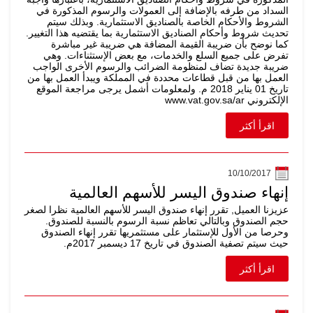
السداد من طرفه بالإضافة إلى العمولات والرسوم المذكورة في
الشروط والأحكام الخاصة بالصناديق الاستثمارية. وبذلك سيتم
تحديث شروط وأحكام الصناديق الاستثمارية بما يقتضيه هذا التغيير.
كما نوضح بأن ضريبة القيمة المضافة هي ضريبة غير مباشرة
تفرض على جميع السلع والخدمات، مع بعض الإستثناءات. وهي
ضريبة جديدة تضاف لمنظومة الضرائب والرسوم الأخرى الواجب
العمل بها من قبل قطاعات محددة في المملكة ويبدأ العمل بها من
تاريخ 01 يناير 2018 م. ولمعلومات أشمل يرجى مراجعة الموقع
الإلكتروني www.vat.gov.sa/ar
اقرأ أكثر
10/10/2017
إنهاء صندوق اليسر للأسهم العالمية
عزيزنا العميل, تقرر إنهاء صندوق اليسر للأسهم العالمية نظرا لصغر
حجم الصندوق وبالتالي تعاظم نسبة الرسوم بالنسبة للصندوق.
وحرصا من الأول للإستثمار على مستثمريها تقرر إنهاء الصندوق
حيث سيتم تصفية الصندوق في تاريخ 17 ديسمبر 2017م.
اقرأ أكثر