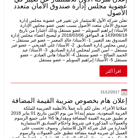
عضوية مجلس إدارة صندوق الأمان متعدد
الأصول
تعلن شركة الأول للاستثمار عن تغيير في عضوية مجلس إدارة
صندوق الأمان متعدد الأصول بسبب تعيين عضو مجلس الإدارة
الأستاذ/ إبراهيم السويلم – عضو مستقل وذلك اعتباراً من تاريخ
1439/06/18 هـ الموافق 2018/03/06 م ليصبح أعضاء مجلس إدارة
الصندوق بعد التغيير: 1- الأستاذ/ خالد المعمر – عضو غير مستقل –
رئيس مجلس إدارة الصناديق. 2- الأستاذ/ علي القديحي – عضو غير
مستقل – أمين السر لمجلس إدارة الصناديق. 3- الأستاذ/ عبد
الحميد الصالح – عضو مستقل 4- الأستاذ/ هاني العبادي – عضو
مستقل 5- الأستاذ/ إبراهيم السويلم – عضو مستقل
اقرأ أكثر
31/12/2017
إعلان هام بخصوص ضريبة القيمة المضافة
عملائنا الأعزاء، نعلن لكم بأنه عملاً بالأنظمة الضريبية للملكة
العربية السعودية، سيتم إبتداءاً من يوم الإثنين بتاريخ 01 يناير 2018
م تطبيق ضريبة القيمة المضافة ومقدارها 5% على جميع الرسوم
والعمولات المذكورة في شروط وأحكام الصناديق الاستثمارية
المدارة من قبل شركة الأول للاستثمار. وسوف تحتسب على
العميل أي ضريبة قيمة مضافة تنطبق على العمولات والرسوم
المذكورة في شروط وأحكام الصناديق الاستثمارية، باعتبارها واجبة