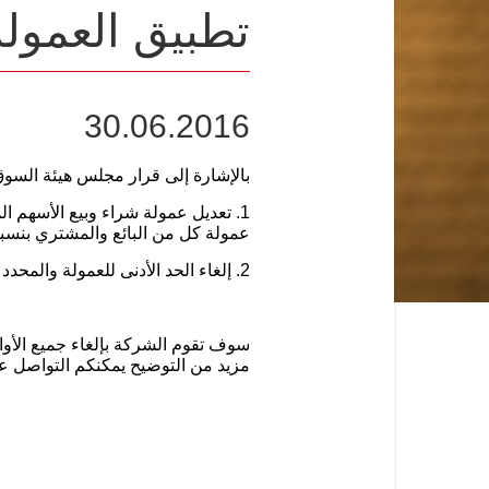
تطبيق العمولة
30.06.2016
بالإشارة إلى قرار مجلس هيئة السوق المالية بتاريخ /2016
عمولة كل من البائع والمشتري بنسبة (0.00155) مائة وخمسة وخمسون في المائة
2. إلغاء الحد الأدنى للعمولة والمحدد بـ (12) اثني عشر ريالاً لأي أمر يساوي أو يقل عن (10,000) عشرة آلاف ريال.
مزيد من التوضيح يمكنكم التواصل على 1242442