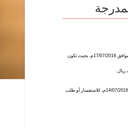
لمدرجة
1. تعديل عمولة شراء وبيع الأسهم المدرجة في السوق المالية السعودية، اعتباراً من تاريخ 12/10/1437هـ الموافق 17/07/2016م، بحيث تكون
سوف تقوم الشركة بإلغاء جميع الأوامر القائمة في نهاية جلسة تداول يوم الخميس 90/10/1437هـ الموافق 14/07/2016م، للاستفسار أو طلب